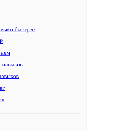
авыки быстрее
ий
енем
 навыков
навыков
ег
ия