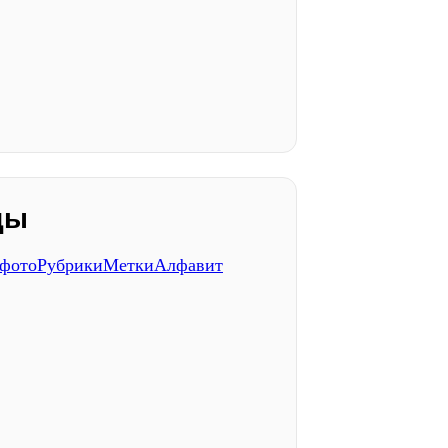
ды
 фото
Рубрики
Метки
Алфавит