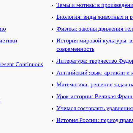
Темы и мотивы в произведени
Биология: виды животных и 
нию
Физика: законы движения тел
метики
История мировой культуры: в
современность
Литература: творчество Федо
esent Continuous
Английский язык: артикли и 
Математика: решение задач н
Урок истории: Великая Фран
я
Учимся составлять уравнения
История России: период прав