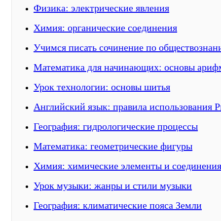
Физика: электрические явления
Химия: органические соединения
Учимся писать сочинение по обществозна
Математика для начинающих: основы ариф
Урок технологии: основы шитья
Английский язык: правила использования Pr
География: гидрологические процессы
Математика: геометрические фигуры
Химия: химические элементы и соединени
Урок музыки: жанры и стили музыки
География: климатические пояса Земли