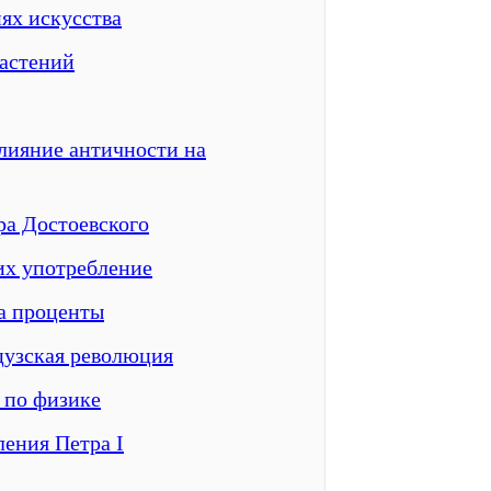
ях искусства
растений
лияние античности на
ра Достоевского
их употребление
а проценты
цузская революция
 по физике
ления Петра I