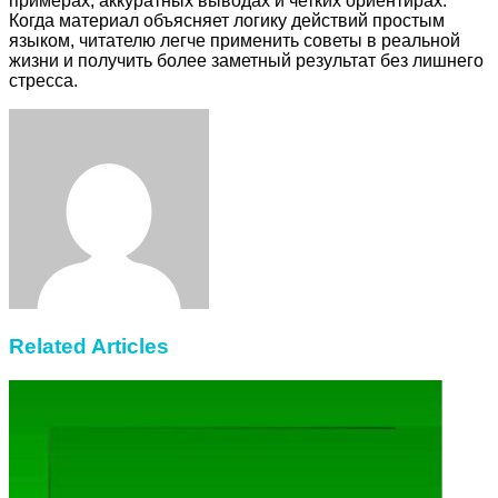
примерах, аккуратных выводах и четких ориентирах.
Когда материал объясняет логику действий простым
языком, читателю легче применить советы в реальной
жизни и получить более заметный результат без лишнего
стресса.
Facebook
Twitter
LinkedIn
Tumblr
Pinterest
Reddit
VKontakte
Odnoklassniki
Skype
WhatsApp
Telegram
Viber
Share
Print
via
Email
Related Articles