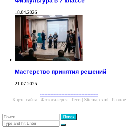
Физкультура в 7 классе
18.04.2026
Мастерство принятия решений
21.07.2025
Facebook
Twitter
WhatsApp
Telegram
--------------------------------------
Карта сайта |
Фотогалерея |
Теги |
Sitemap.xml |
Разное
Close
Найти:
Close
Search
for