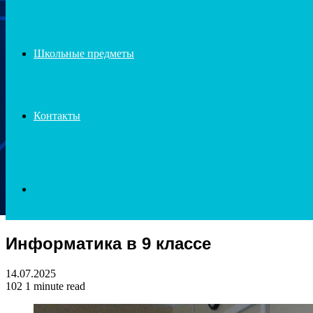
Школьные предметы
Контакты
Search
Информатика в 9 классе
for
14.07.2025
102
1 minute read