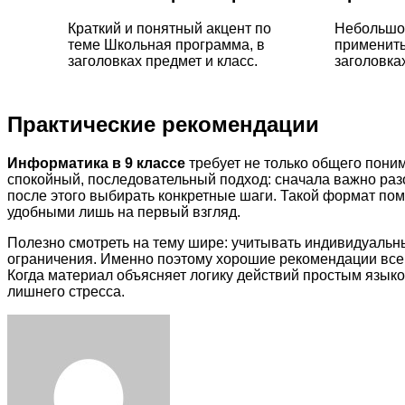
Краткий и понятный акцент по
Небольшое
теме Школьная программа, в
применить
заголовках предмет и класс.
заголовках
Практические рекомендации
Информатика в 9 классе
требует не только общего поним
спокойный, последовательный подход: сначала важно раз
после этого выбирать конкретные шаги. Такой формат по
удобными лишь на первый взгляд.
Полезно смотреть на тему шире: учитывать индивидуальн
ограничения. Именно поэтому хорошие рекомендации всегд
Когда материал объясняет логику действий простым языко
лишнего стресса.
Facebook
Twitter
LinkedIn
Tumblr
Pinterest
Reddit
VKontakte
Odnoklassniki
Skype
WhatsApp
Telegram
Viber
Share
Print
via
Email