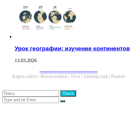
Урок географии: изучение континентов
13.03.2026
Facebook
Twitter
WhatsApp
Telegram
--------------------------------------
Карта сайта |
Фотогалерея |
Теги |
Sitemap.xml |
Разное
Close
Найти:
Close
Search
for