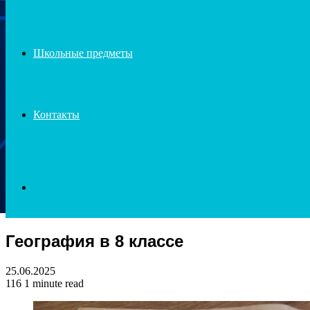
Школьные предметы
Контакты
Search
География в 8 классе
for
25.06.2025
116
1 minute read