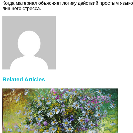
Когда материал объясняет логику действий простым языко
лишнего стресса.
Facebook
Twitter
LinkedIn
Tumblr
Pinterest
Reddit
VKontakte
Odnoklassniki
Skype
WhatsApp
Telegram
Viber
Share
Print
via
Email
Related Articles