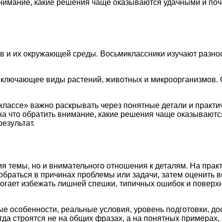
 внимание, какие решения чаще оказываются удачными и по
и их окружающей среды. Восьмиклассники изучают разнообр
включающее виды растений, животных и микроорганизмов.
 классе» важно раскрывать через понятные детали и практ
 на что обратить внимание, какие решения чаще оказывают
езультат.
я темы, но и внимательного отношения к деталям. На прак
обраться в причинах проблемы или задачи, затем оценить 
могает избежать лишней спешки, типичных ошибок и поверх
ые особенности, реальные условия, уровень подготовки, д
а строятся не на общих фразах, а на понятных примерах, 