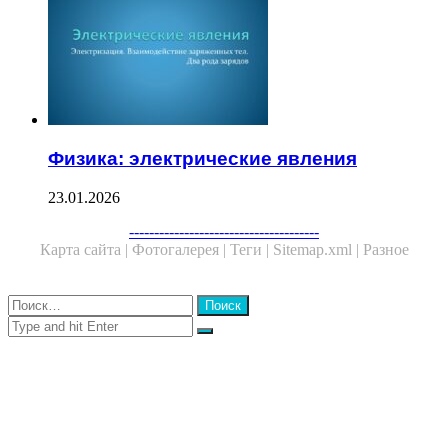
Физика: электрические явления
23.01.2026
Facebook
Twitter
WhatsApp
Telegram
--------------------------------------
Карта сайта |
Фотогалерея |
Теги |
Sitemap.xml |
Разное
Close
Найти:
Close
Search
for