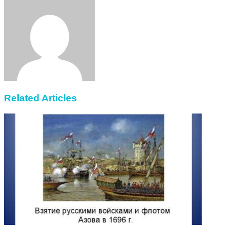
via
Email
Related Articles