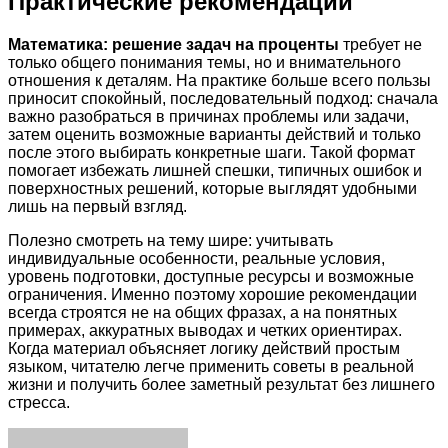
Практические рекомендации
Математика: решение задач на проценты
требует не
только общего понимания темы, но и внимательного
отношения к деталям. На практике больше всего пользы
приносит спокойный, последовательный подход: сначала
важно разобраться в причинах проблемы или задачи,
затем оценить возможные варианты действий и только
после этого выбирать конкретные шаги. Такой формат
помогает избежать лишней спешки, типичных ошибок и
поверхностных решений, которые выглядят удобными
лишь на первый взгляд.
Полезно смотреть на тему шире: учитывать
индивидуальные особенности, реальные условия,
уровень подготовки, доступные ресурсы и возможные
ограничения. Именно поэтому хорошие рекомендации
всегда строятся не на общих фразах, а на понятных
примерах, аккуратных выводах и четких ориентирах.
Когда материал объясняет логику действий простым
языком, читателю легче применить советы в реальной
жизни и получить более заметный результат без лишнего
стресса.
Facebook
Twitter
LinkedIn
Tumblr
Pinterest
Reddit
VKontakte
Odnoklassniki
Skype
WhatsApp
Telegram
Viber
Share
Print