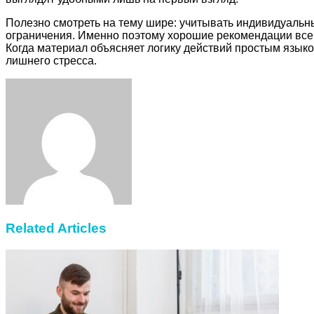
Полезно смотреть на тему шире: учитывать индивидуальн
ограничения. Именно поэтому хорошие рекомендации всегд
Когда материал объясняет логику действий простым языко
лишнего стресса.
Facebook
Twitter
LinkedIn
Tumblr
Pinterest
Reddit
VKontakte
Odnoklassniki
Skype
WhatsApp
Telegram
Viber
Share
Print
via
Email
Related Articles