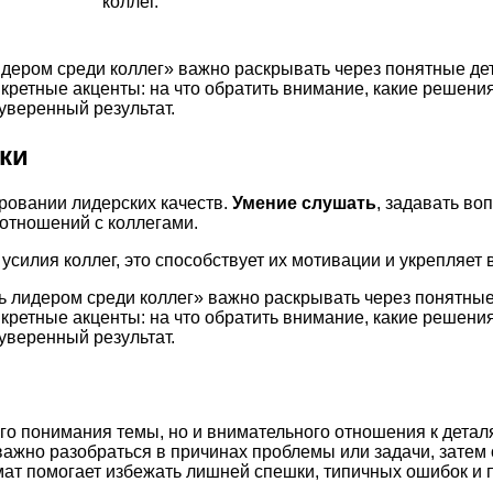
коллег.
идером среди коллег» важно раскрывать через понятные де
нкретные акценты: на что обратить внимание, какие решен
уверенный результат.
ки
овании лидерских качеств.
Умение слушать
, задавать во
отношений с коллегами.
силия коллег, это способствует их мотивации и укрепляет 
ть лидером среди коллег» важно раскрывать через понятные
нкретные акценты: на что обратить внимание, какие решен
уверенный результат.
го понимания темы, но и внимательного отношения к детал
важно разобраться в причинах проблемы или задачи, затем
рмат помогает избежать лишней спешки, типичных ошибок и