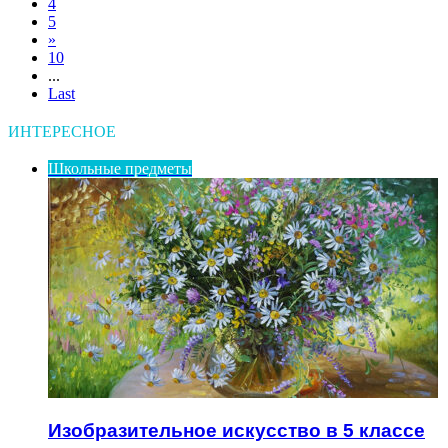
4
5
»
10
...
Last
ИНТЕРЕСНОЕ
Школьные предметы
Изобразительное искусство в 5 классе