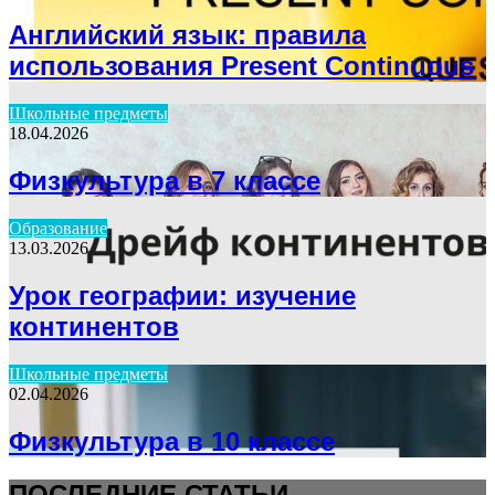
Английский язык: правила
использования Present Continuous
Школьные предметы
18.04.2026
Физкультура в 7 классе
Образование
13.03.2026
Урок географии: изучение
континентов
Школьные предметы
02.04.2026
Физкультура в 10 классе
ПОСЛЕДНИЕ СТАТЬИ