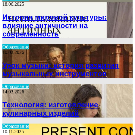
18.06.2025
История мировой культуры:
влияние античности на
современность
Образование
10.02.2026
Урок музыки: история развития
музыкальных инструментов
Образование
14.03.2026
Технология: изготовление
кулинарных изделий
Образование
10.11.2025