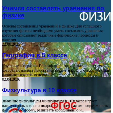
Учимся составлять уравнения по
физике
Основы составления уравнений в физике Для успешного
изучения физики необходимо уметь составлять уравнения,
которые описывают различные физические процессы и
явления.…
22.08.2025
География в 5 классе
Изучение географии География — это увлекательная наука,
которая позволяет понять мир вокруг нас. В 5 классе ученики
начинают изучать основы…
02.04.2026
Физкультура в 10 классе
Значение физкультуры Физкультура в 10 классе играет
важную роль в жизни подростков, помогая им поддерживать
физическую форму, развивать координацию и…