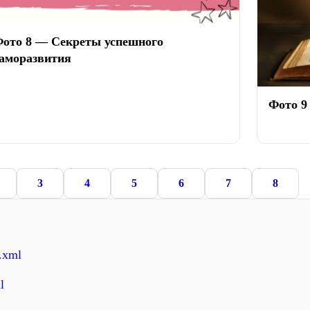
ото 8 — Секреты успешного
аморазвития
Фото 9
3
4
5
6
7
8
x.xml
l