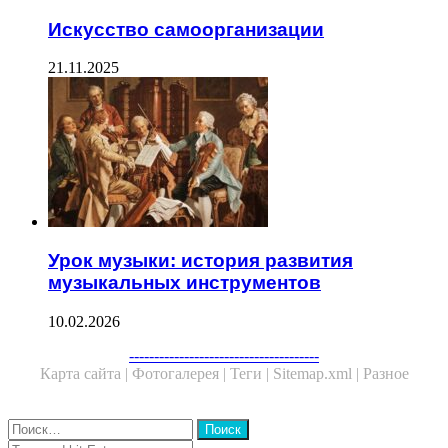
Искусство самоорганизации
21.11.2025
Урок музыки: история развития
музыкальных инструментов
10.02.2026
Facebook
Twitter
WhatsApp
Telegram
--------------------------------------
Карта сайта |
Фотогалерея |
Теги |
Sitemap.xml |
Разное
Close
Найти:
Close