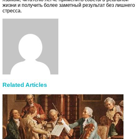
жизни и получить более заметный результат без лишнего
стресса.
Facebook
Twitter
LinkedIn
Tumblr
Pinterest
Reddit
VKontakte
Odnoklassniki
Skype
WhatsApp
Telegram
Viber
Share
Print
via
Email
Related Articles