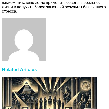
языком, читателю легче применить советы в реальной
жизни и получить более заметный результат без лишнего
стресса.
Facebook
Twitter
LinkedIn
Tumblr
Pinterest
Reddit
VKontakte
Odnoklassniki
Skype
WhatsApp
Telegram
Viber
Share
Print
via
Email
Related Articles