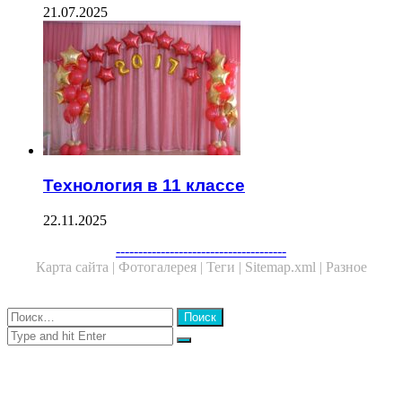
21.07.2025
Технология в 11 классе
22.11.2025
Facebook
Twitter
WhatsApp
Telegram
--------------------------------------
Карта сайта |
Фотогалерея |
Теги |
Sitemap.xml |
Разное
Close
Найти:
Close
Search
for