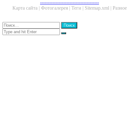
Facebook
Twitter
WhatsApp
Telegram
--------------------------------------
Карта сайта |
Фотогалерея |
Теги |
Sitemap.xml |
Разное
Close
Найти:
Close
Search
for