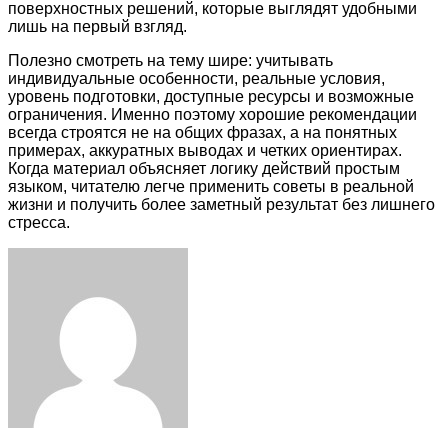
поверхностных решений, которые выглядят удобными
лишь на первый взгляд.
Полезно смотреть на тему шире: учитывать
индивидуальные особенности, реальные условия,
уровень подготовки, доступные ресурсы и возможные
ограничения. Именно поэтому хорошие рекомендации
всегда строятся не на общих фразах, а на понятных
примерах, аккуратных выводах и четких ориентирах.
Когда материал объясняет логику действий простым
языком, читателю легче применить советы в реальной
жизни и получить более заметный результат без лишнего
стресса.
Facebook
Twitter
LinkedIn
Tumblr
Pinterest
Reddit
VKontakte
Odnoklassniki
Skype
WhatsApp
Telegram
Viber
Share
Print
via
Email