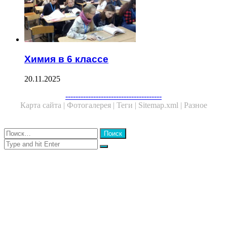
Химия в 6 классе
20.11.2025
Facebook
Twitter
WhatsApp
Telegram
--------------------------------------
Карта сайта |
Фотогалерея |
Теги |
Sitemap.xml |
Разное
Close
Найти:
Close
Search
for