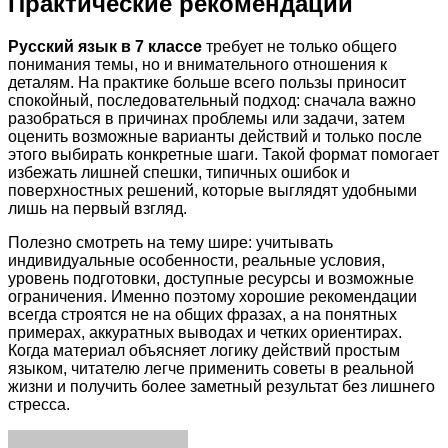
Практические рекомендации
Русский язык в 7 классе
требует не только общего
понимания темы, но и внимательного отношения к
деталям. На практике больше всего пользы приносит
спокойный, последовательный подход: сначала важно
разобраться в причинах проблемы или задачи, затем
оценить возможные варианты действий и только после
этого выбирать конкретные шаги. Такой формат помогает
избежать лишней спешки, типичных ошибок и
поверхностных решений, которые выглядят удобными
лишь на первый взгляд.
Полезно смотреть на тему шире: учитывать
индивидуальные особенности, реальные условия,
уровень подготовки, доступные ресурсы и возможные
ограничения. Именно поэтому хорошие рекомендации
всегда строятся не на общих фразах, а на понятных
примерах, аккуратных выводах и четких ориентирах.
Когда материал объясняет логику действий простым
языком, читателю легче применить советы в реальной
жизни и получить более заметный результат без лишнего
стресса.
Facebook
Twitter
LinkedIn
Tumblr
Pinterest
Reddit
VKontakte
Odnoklassniki
Skype
WhatsApp
Telegram
Viber
Share
Print