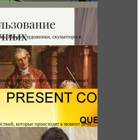
тва. Многие художники, скульпторы и
ажая культурные особенности различных
 действий, которые происходят в момент речи…