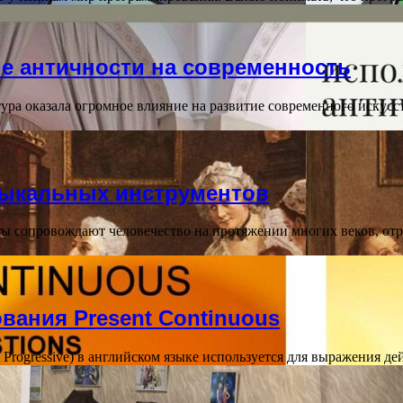
е античности на современность
ура оказала огромное влияние на развитие современного искусс
зыкальных инструментов
 сопровождают человечество на протяжении многих веков, отр
вания Present Continuous
ent Progressive) в английском языке используется для выражения