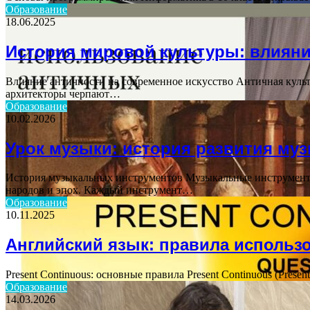
Образование
18.06.2025
История мировой культуры: влияни
Влияние античности на современное искусство Античная культ
архитекторы черпают…
Образование
10.02.2026
Урок музыки: история развития му
История музыкальных инструментов Музыкальные инструменты
народов и эпох. Каждый инструмент…
Образование
10.11.2025
Английский язык: правила использо
Present Continuous: основные правила Present Continuous (Pres
Образование
14.03.2026