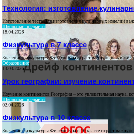
Технология: изготовление кулинар
Изготовление теста Для изготовления кулинарных изделий важн
Школьные предметы
18.04.2026
Физкультура в 7 классе
Значение физкультуры Физкультура играет важную роль в жизн
Образование
13.03.2026
Урок географии: изучение континен
Изучение континентов География – это увлекательная наука, к
Школьные предметы
02.04.2026
Физкультура в 10 классе
Значение физкультуры Физкультура в 10 классе играет важную