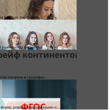
гих блюд, от пирогов до…
вно развиваются физически…
ектов изучения в географии…
ю форму, развивать координацию и…