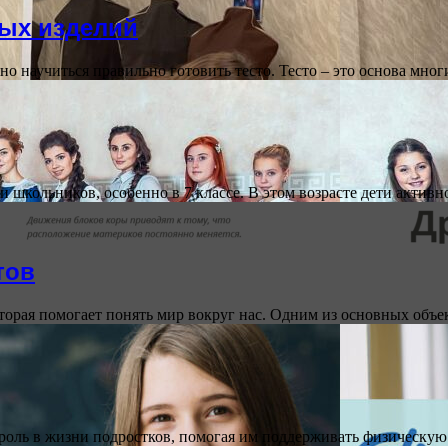
ных изделий
о научиться правильно готовить тесто. Тесто – это основа мно
и школьников, особенно в 7 классе. В этом возрасте дети акти
тов
оторая помогает понять мир вокруг нас. Одним из основных объ
 роль в жизни подростков, помогая им поддерживать физическу